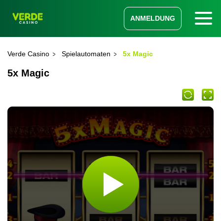
ANMELDUNG
Verde Casino
Spielautomaten
5x Magic
5x Magic