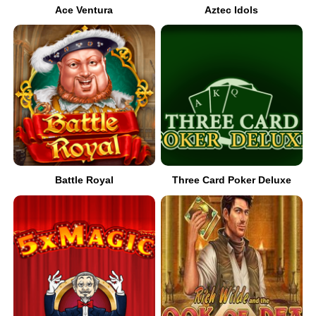
Ace Ventura
Aztec Idols
Battle Royal
Three Card Poker Deluxe