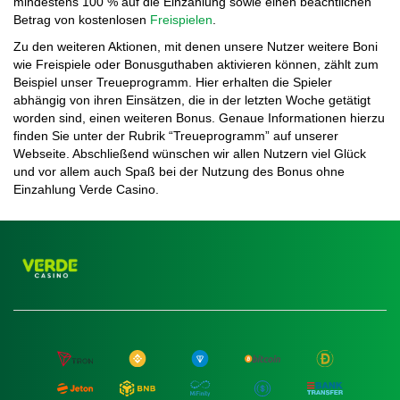
mindestens 100 % auf die Einzahlung sowie einen beachtlichen
Betrag von kostenlosen
Freispielen
.
Zu den weiteren Aktionen, mit denen unsere Nutzer weitere Boni
wie Freispiele oder Bonusguthaben aktivieren können, zählt zum
Beispiel unser Treueprogramm. Hier erhalten die Spieler
abhängig von ihren Einsätzen, die in der letzten Woche getätigt
worden sind, einen weiteren Bonus. Genaue Informationen hierzu
finden Sie unter der Rubrik “Treueprogramm” auf unserer
Webseite. Abschließend wünschen wir allen Nutzern viel Glück
und vor allem auch Spaß bei der Nutzung des Bonus ohne
Einzahlung Verde Casino.